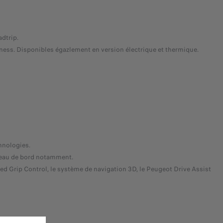
dtrip.
ess. Disponibles égazlement en version électrique et thermique.
hnologies.
bleau de bord notamment.
d Grip Control, le système de navigation 3D, le Peugeot Drive Assist