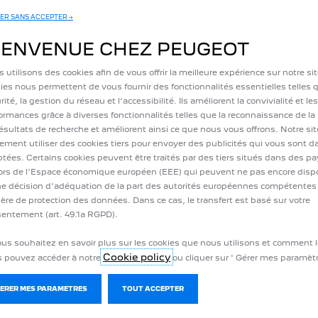
ER SANS ACCEPTER →
IENVENUE CHEZ PEUGEOT
 utilisons des cookies afin de vous offrir la meilleure expérience sur notre si
DEMANDER UN DEVIS
BESOIN D'AI
ies nous permettent de vous fournir des fonctionnalités essentielles telles q
rité, la gestion du réseau et l’accessibilité. Ils améliorent la convivialité et les
ormances grâce à diverses fonctionnalités telles que la reconnaissance de la
résultats de recherche et améliorent ainsi ce que nous vous offrons. Notre si
ement utiliser des cookies tiers pour envoyer des publicités qui vous sont 
tées. Certains cookies peuvent être traités par des tiers situés dans des p
rs de l'Espace économique européen (EEE) qui peuvent ne pas encore disp
e décision d'adéquation de la part des autorités européennes compétentes
 RAPIDE
APRÈS-VENTE
ère de protection des données. Dans ce cas, le transfert est basé sur votre
entement (art. 49.1a RGPD).
r une offre
Prendre rendez-vous en ligne
ous souhaitez en savoir plus sur les cookies que nous utilisons et comment l
z un essai
Cookie policy
 pouvez accéder à notre
ou cliquer sur ' Gérer mes paramètr
eot
cessions
du moment
GERER MES PARAMETRES
TOUT ACCEPTER