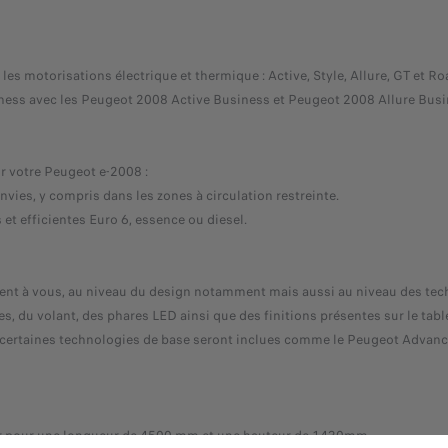
s motorisations électrique et thermique : Active, Style, Allure, GT et Roa
ess avec les Peugeot 2008 Active Business et Peugeot 2008 Allure Busin
ur votre Peugeot e-2008 :
envies, y compris dans les zones à circulation restreinte.
et efficientes Euro 6, essence ou diesel.
ement à vous, au niveau du design notamment mais aussi au niveau des tec
es, du volant, des phares LED ainsi que des finitions présentes sur le ta
, certaines technologies de base seront inclues comme le Peugeot Advance
r pour une longueur de 4500 mm et une hauteur de 1430mm.