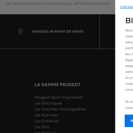
Ces dimensions sont communes aux différentes versions.
CONTINU
B
Nous
TROUVEZ UN POINT DE VENTE
cook
sécu
perf
les 
égal
adap
deho
d'un
LA GAMME PEUGEOT
ACCÈS
mati
cons
Peugeot Sport Engineered
Demande
Si v
Les Électriques
Demande
vous
Les Hybrides Rechargeables
My peug
Les Hybrides
Nos con
Les Citadines
Offres 
Les SUV
Les Berlines