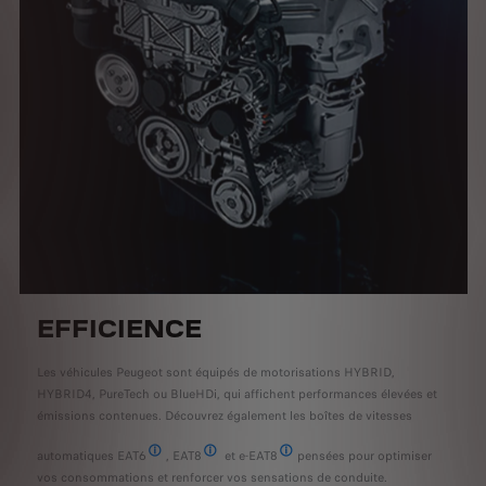
EFFICIENCE
Les véhicules Peugeot sont équipés de motorisations HYBRID,
HYBRID4, PureTech ou BlueHDi, qui affichent performances élevées et
émissions contenues. Découvrez également les boîtes de vitesses
automatiques EAT6
, EAT8
et e-EAT8
pensées pour optimiser
Efficient Automatic Transmission 6
Efficient Automatic Transmission 8
Electric Efficient Automatic Transmi
vos consommations et renforcer vos sensations de conduite.