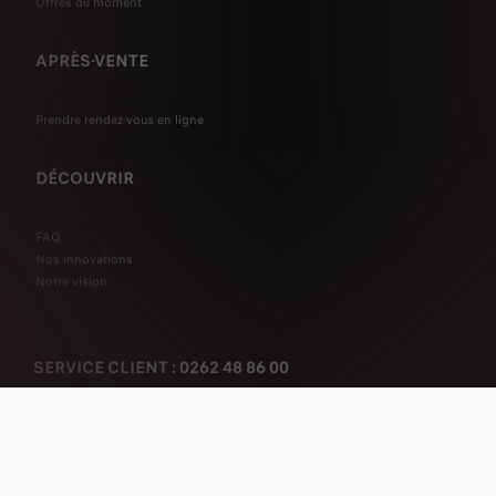
Offres du moment
APRÈS-VENTE
Prendre rendez-vous en ligne
DÉCOUVRIR
FAQ
Nos innovations
Notre vision
SERVICE CLIENT : 0262 48 86 00