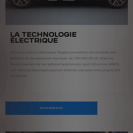
LA TECHNOLOGIE
ÉLECTRIQUE
Les motorisations électriques Peugeot permettent une conduite zéro
émission et une puissance maximale de 100 kW/136 ch. Grâce au
fonctionnement de leur batterie haute tension type Lithium-ion (400V),
nos véhicules électriques peuvent atteindre une autonomie jusqu'à 340
km (WLTP).
EN SAVOIR PLUS