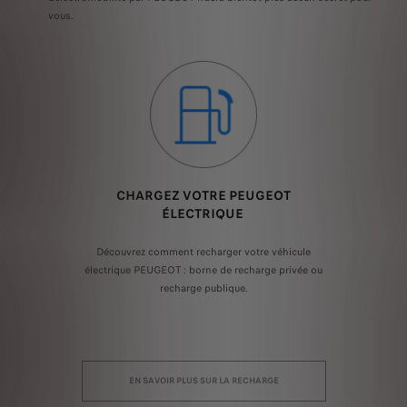
vous.
E
CHARGEZ VOTRE PEUGEOT
ÉLECTRIQUE
es :
L'é
elon
Découvrez comment recharger votre véhicule
rec
électrique PEUGEOT : borne de recharge privée ou
recharge publique.
EN SAVOIR PLUS SUR LA RECHARGE