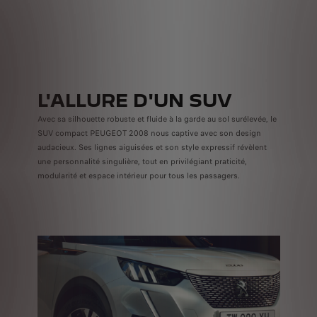
L'ALLURE D'UN SUV
Avec sa silhouette robuste et fluide à la garde au sol surélevée, le
SUV compact PEUGEOT 2008 nous captive avec son design
audacieux. Ses lignes aiguisées et son style expressif révèlent
une personnalité singulière, tout en privilégiant praticité,
modularité et espace intérieur pour tous les passagers.