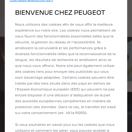
LES NIVEAUX
CONTINUER SANS ACCEPTER →
Du design au choix des matériaux, en passant par les
BIENVENUE CHEZ PEUGEOT
technologies... Le Peugeot 2008 ne doit rien au hasard.
L'exigence transparait dans les moindres détails.
Nous utilisons des cookies afin de vous offrir la meilleure
expérience sur notre site. Les cookies nous permettent de
vous fournir des fonctionnalités essentielles telles que la
sécurité, la gestion du réseau et l’accessibilité. Ils
améliorent la convivialité et les performances grâce à
diverses fonctionnalités telles que la reconnaissance de la
langue, les résultats de recherche et améliorent ainsi ce
que nous vous offrons. Notre site peut également utiliser
des cookies tiers pour envoyer des publicités qui vous
sont davantage adaptées. Certains cookies peuvent être
traités par des tiers situés dans des pays en dehors de
l'Espace économique européen (EEE) qui peuvent ne pas
encore disposer d'une décision d'adéquation de la part
des autorités européennes compétentes en matière de
PRÉCÉDENT
SUIV
protection des données. Dans ce cas, le transfert est basé
sur votre consentement (art. 49.1a RGPD).
Si vous souhaitez en savoir plus sur les cookies que nous
utilisons et comment les gérer, vous pouvez accéder à