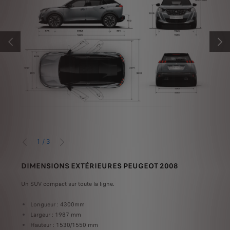
PRÉCÉDENT
SUIV
1
/
3
PRÉCÉDENT
SUIVANT
DIMENSIONS EXTÉRIEURES PEUGEOT 2008
DIM
Un SUV compact sur toute la ligne.
A l'a
re de
habit
tte
Longueur : 4300mm
Largeur : 1987 mm
Avant
Hauteur : 1530/1550 mm
L