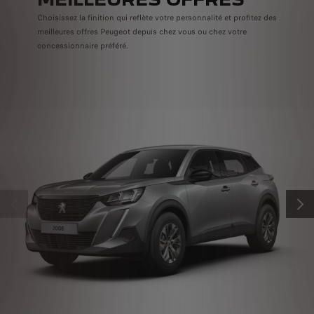
Choisissez la finition qui reflète votre personnalité et profitez des
meilleures offres Peugeot depuis chez vous ou chez votre
concessionnaire préféré.
PRÉCÉDENT
SUIV