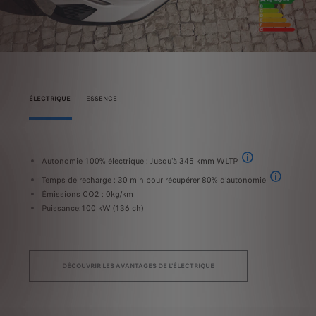
ÉLECTRIQUE
ESSENCE
Autonomie 100% électrique : Jusqu'à 345 kmm WLTP
C
T ET EMISSIONS DE CO2 Valeurs WLTP : Consommation de carburant 5,9 en cycle mixte WLT
WLTP Les valeurs d’a
Temps de recharge : 30 min pour récupérer 80% d’autonomie
É
T ET EMISSIONS DE CO2 Valeurs WLTP : Consommation de carburant 5,9 en cycle mixte WLT
Sur une born
Émissions CO2 : 0kg/km
P
Puissance:100 kW (136 ch)
avec
DÉCOUVRIR LES AVANTAGES DE L'ÉLECTRIQUE