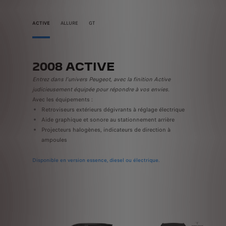
ACTIVE
ALLURE
GT
2008 ACTIVE
200
Entrez dans l’univers Peugeot, avec la finition Active
Savourez l
judicieusement équipée pour répondre à vos envies.
l’efficien
Avec les équipements :
En plus d
Retroviseurs extérieurs dégivrants à réglage électrique
Jante
Aide graphique et sonore au stationnement arrière
Onyx e
Projecteurs halogènes, indicateurs de direction à
Onyx
ampoules
Frein 
Disponible
Disponible en version essence, diesel ou électrique.