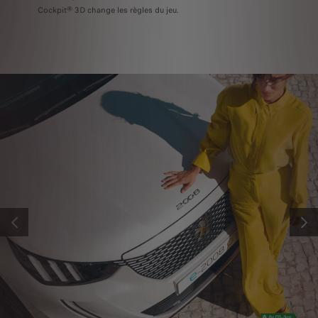
Cockpit® 3D change les règles du jeu.
PRÉCÉDENT
SUIV