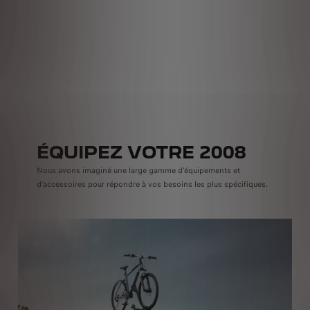
H
Arriè
L
E
ÉQUIPEZ VOTRE 2008
Nous avons imaginé une large gamme d'équipements et
d'accessoires pour répondre à vos besoins les plus spécifiques.