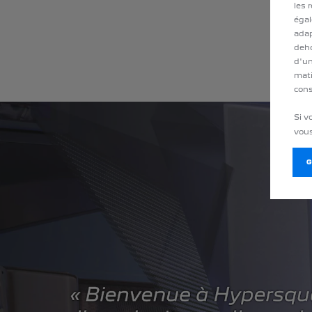
les 
égal
adap
deho
d'un
mati
cons
Si v
vous