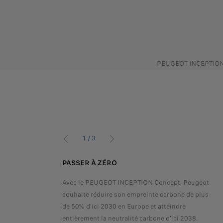
PEUGEOT INCEPTION Co
1
/
3
PRÉCÉDENT
SUIVANT
PASSER À ZÉRO
Avec le PEUGEOT INCEPTION Concept, Peugeot
 de 0 à 100 km/h
sance de 680 ch
souhaite réduire son empreinte carbone de plus
de 50% d'ici 2030 en Europe et atteindre
entièrement la neutralité carbone d'ici 2038.