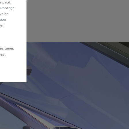
te peut
davantage
ays en
oser
 en
es gérer,
es'.