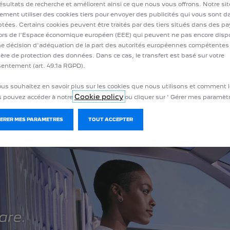
résultats de recherche et améliorent ainsi ce que nous vous offrons. Notre si
avec un écran HDMI et des rangements
ement utiliser des cookies tiers pour envoyer des publicités qui vous sont 
intelligents.
tées. Certains cookies peuvent être traités par des tiers situés dans des p
rs de l'Espace économique européen (EEE) qui peuvent ne pas encore disp
e décision d'adéquation de la part des autorités européennes compétentes
ère de protection des données. Dans ce cas, le transfert est basé sur votre
entement (art. 49.1a RGPD).
ous souhaitez en savoir plus sur les cookies que nous utilisons et comment l
Cookie policy
 pouvez accéder à notre
ou cliquer sur ' Gérer mes paramètr
GERER MES PARAMETRES
TOUT ACCEPTER