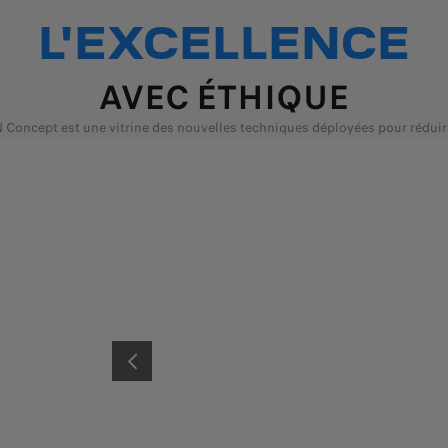
L'EXCELLENCE
AVEC ÉTHIQUE
ncept est une vitrine des nouvelles techniques déployées pour réduire
800 KM
PUISSANCE ÉLEC
Charge sans fil, ultra rapide, la batterie recharge
Moteur de 500 kW
PRÉCÉDENT
so
l’équivalent de 30 km d’autonomie en une minute,
en 3 secondes.
soit 150 km en cinq minutes.