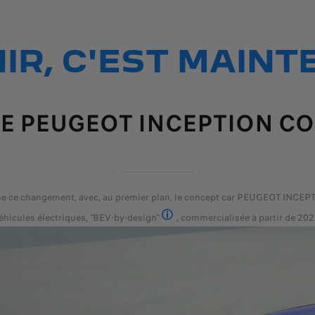
NIR, C'EST MAINT
LE PEUGEOT INCEPTION C
 ce changement, avec, au premier plan, le concept car PEUGEOT INCEPT
éhicules électriques, "BEV-by-design"
, commercialisée à partir de 202
BEV : véhicules électriques avec bat