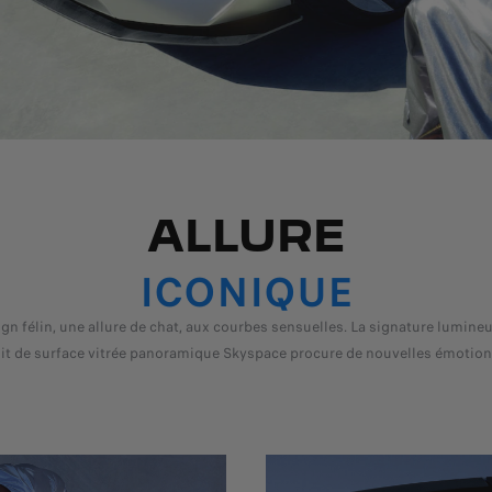
ALLURE
ICONIQUE
lin, une allure de chat, aux courbes sensuelles. La signature lumineuse 
it de surface vitrée panoramique Skyspace procure de nouvelles émotion